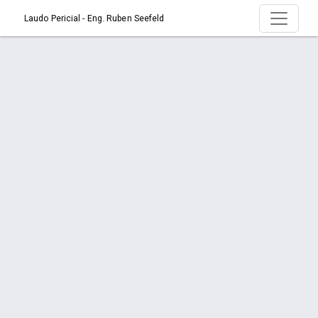
Laudo Pericial - Eng. Ruben Seefeld
Serviço > Vistorias e Inspeções Prediais
Início
Serviço